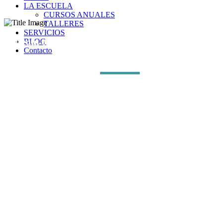
LA ESCUELA
CURSOS ANUALES
TALLERES
SERVICIOS
Museum of Contemporary Art
BLOG
Contacto
Future Urban
Square