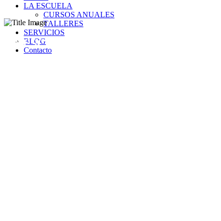
LA ESCUELA
CURSOS ANUALES
TALLERES
SERVICIOS
LA ESCUELA
BLOG
Contacto