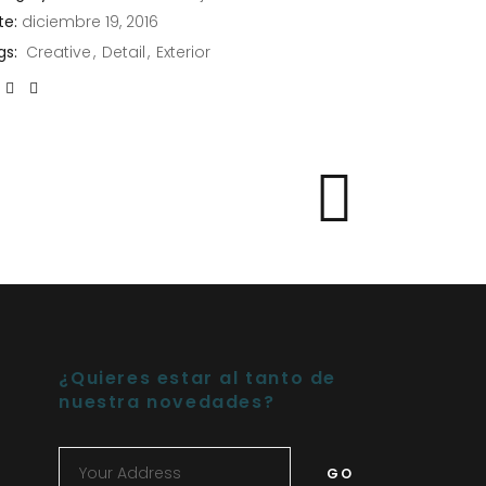
te:
diciembre 19, 2016
gs:
Creative
Detail
Exterior
¿Quieres estar al tanto de
nuestra novedades?