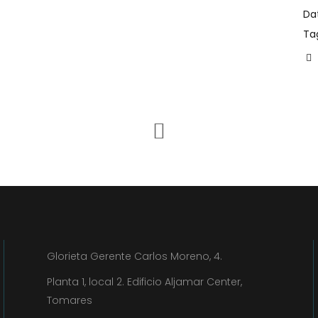
Da
Ta
Glorieta Gerente Carlos Moreno, 4.
Planta 1, local 2. Edificio Aljamar Center,
Tomares