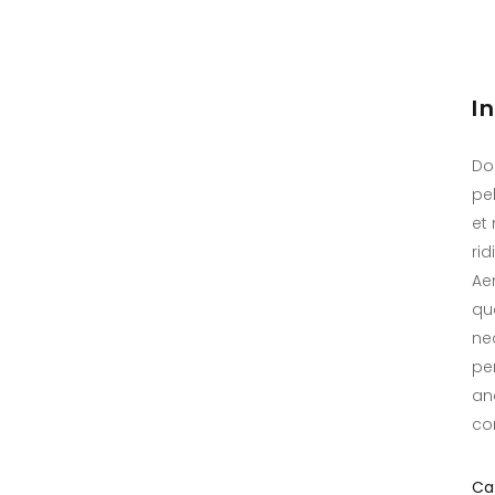
I
Do
pe
et
ri
Ae
qua
ne
pe
an
co
Ca