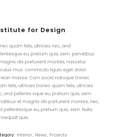
nstitute for Design
nec quam felis, ultricies nec, and
llentesque eu, pretium quis, sem. penatibus
 magnis dis parturient montes, nascetur
diculus mus. commodo ligula eget dolor.
nean massa. Cum sociis natoque Donec
m felis, ultricies Donec quam felis, ultricies
c, and pellente sque eu, pretium quis, sem.
natibus et magnis dis parturient montes, nec,
d pellentesque eu, pretium quis, sem. Nulla
nsequat quis.
tegory:
Interior
News
Projects