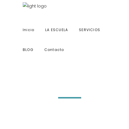
Inicio
LA ESCUELA
SERVICIOS
BLOG
Contacto
Inicio
LA ESCUELA
Guest House
Conceptual
SERVICIOS
BLOG
Contacto
Design