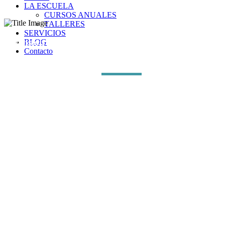
LA ESCUELA
CURSOS ANUALES
TALLERES
SERVICIOS
Extension to the Academy of Fine Arts
BLOG
Contacto
Mixed-use
Concept