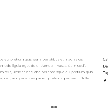
que eu, pretium quis, sem. penatibus et magnis dis
Ca
ommodo ligula eget dolor. Aenean massa. Cum sociis
Da
felis, ultricies nec, and pellente sque eu, pretium quis,
Ta
, nec, and pellentesque eu, pretium quis, sem. Nulla